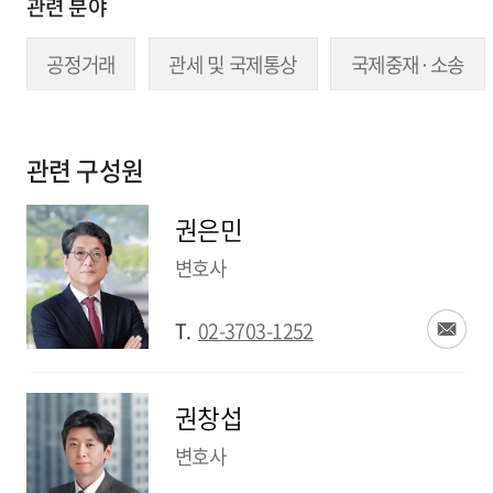
관련 분야
공정거래
관세 및 국제통상
국제중재·소송
관련 구성원
권은민
변호사
T.
02-3703-1252
권창섭
변호사