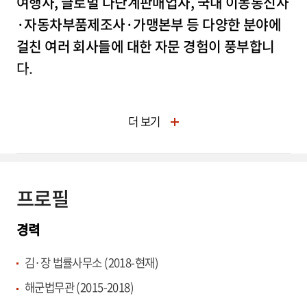
여행사, 글로벌 다단계판매업자, 국내 이동통신사
·자동차부품제조사·가맹본부 등 다양한 분야에
걸친 여러 회사들에 대한 자문 경험이 풍부합니
다.
강 변호사는 고려대학교 법과대학을 졸업하고, 사법연수원
더 보기
수료 후 해군법무관으로서 3년간 복무하며 군검사 및 국가
소송수행자로서의 업무를 수행하였습니다. 2018년 김·장
법률사무소에 합류한 이후, 국내·외 기업의 시장지배적 지
프로필
위 남용행위, 부당공동행위, 불공정거래행위, 하도급법 위
반, 방문판매법 위반, 표시광고법 위반, 대규모유통업법 위
경력
반, 가맹사업법 위반, 전자상거래법 위반 등 여러 공정거래
위원회 소관 법령 위반사건에서 고객을 대리하여 공정거래
김·장 법률사무소 (2018-현재)
위원회 및 법원에서의 자문 및 소송수행 업무를 담당하고 있
해군법무관 (2015-2018)
습니다.