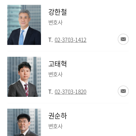
강한철
변호사
T.
02-3703-1412
고태혁
변호사
T.
02-3703-1820
권순하
변호사