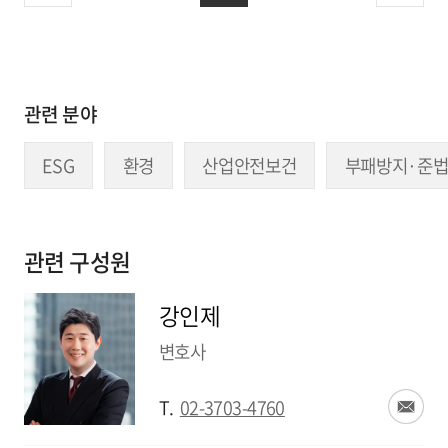
관련 분야
ESG
환경
산업안전보건
부패방지·준
관련 구성원
강인제
변호사
T.
02-3703-4760