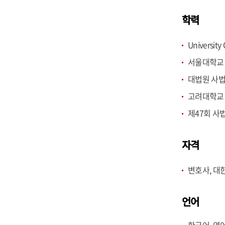
학력
University
서울대학교 
대법원 사법연
고려대학교 (
제47회 사법
자격
변호사, 대한
언어