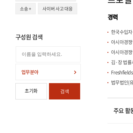
‘Lexology
소송
+
사이버 사고 대응
(2020-2024년
경력
Awards: A
한국수입자동차
2023년에는 
구성원 검색
아시아경쟁연합(
아시아경쟁연합(
김·장 법률사
업무분야
Freshfields
법무법인(유) 
초기화
검색
주요 활