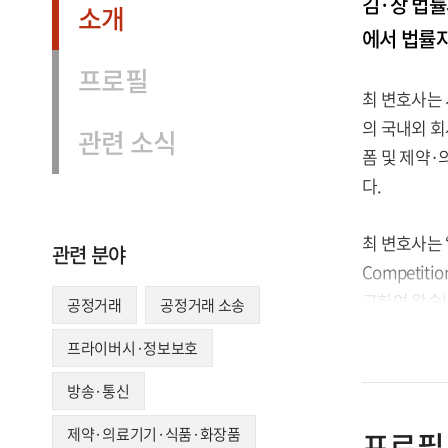
김·장 법률
소개
에서 법률
프로필
최 변호사는
의 국내외 회
관련 소식
폼 및 제약
다.
최 변호사는 ‘Glo
관련 분야
Competit
고하여 왔습니
공정거래
공정거래 소송
프라이버시·정보보호
최 변호사는 20
년 2월까지 Fr
방송·통신
제약·의료기기·식품·화장품
프로필
최 변호사는 ‘L