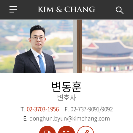
변동훈
변호사
T.
02-3703-1956
F.
02-737-9091/9092
E.
donghun.byun@kimchang.com