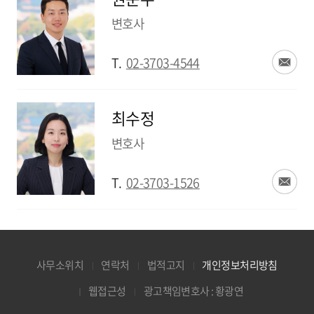
변호사
T.
02-3703-4544
최수정
변호사
T.
02-3703-1526
사무소위치
연락처
법적고지
개인정보처리방침
웹접근성
광고책임변호사 : 황광연