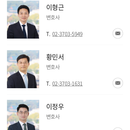
이형근
변호사
T.
02-3703-5949
황민서
변호사
T.
02-3703-1631
이정우
변호사