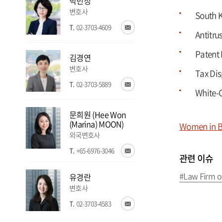
박민정
변호사
South 
T.
02-3703-4609
Antitr
Patent
김경연
변호사
Tax Di
T.
02-3703-5889
White-
문희원 (Hee Won 
(Marina) MOON)
Women in B
외국변호사
T.
+65-6976-3046
관련 이슈
#Law Firm of
유경란
변호사
T.
02-3703-4583