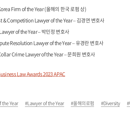
Korea Firm of the Year (올해의 한국 로펌 상)
ust & Competition Lawyer of the Year – 김경연 변호사
 Lawyer of the Year – 박민정 변호사
spute Resolution Lawyer of the Year – 유경란 변호사
Collar Crime Lawyer of the Year – 문희원 변호사
usiness Law Awards 2023 APAC
 the Year
#Lawyer of the Year
#올해의로펌
#Diversity