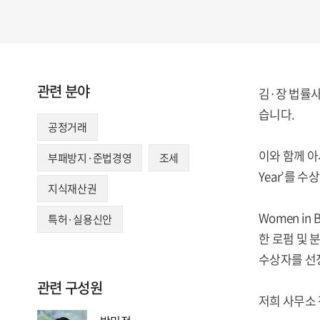
관련 분야
김·장 법률사무소
습니다.
공정거래
이와 함께 아
부패방지·준법경영
조세
Year’를 
지식재산권
Women in
특허·실용신안
한 로펌 및
수상자를 선정
관련 구성원
저희 사무소 