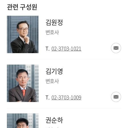
관련 구성원
김원정
변호사
T.
02-3703-1021
김기영
변호사
T.
02-3703-1009
권순하