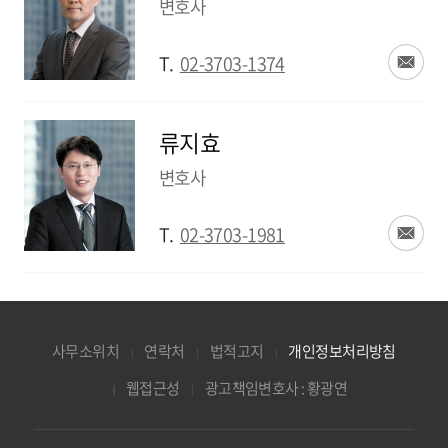
변호사
T.
02-3703-1374
류지효
변호사
T.
02-3703-1981
사무소위치
연락처
법적고지
개인정보처리방침
웹접근성
광고책임변호사 : 황광연