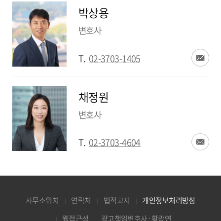
박상용
변호사
T.
02-3703-1405
채정원
변호사
T.
02-3703-4604
사무소위치
연락처
법적고지
개인정보처리방침
웹접근성
광고책임변호사 : 황광연