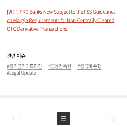
[영문] PRC Banks Now Subject to the FSS Guidelines
on Margin Requirements for Non-Centrally Cleared
OTC Derivative Transactions
관련 이슈
#증거금가이드라인
#금융감독원
#중국계 은행
#Legal Update