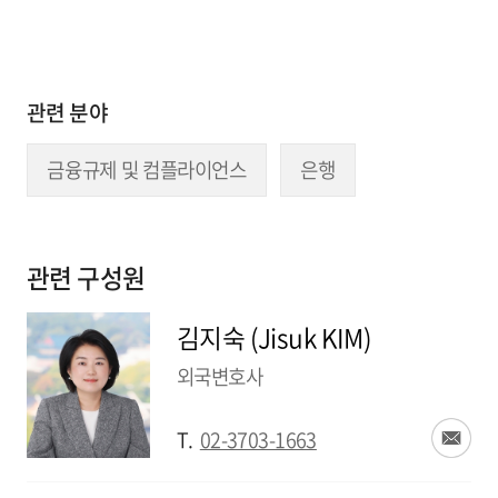
관련 분야
금융규제 및 컴플라이언스
은행
관련 구성원
김지숙 (Jisuk KIM)
외국변호사
T.
02-3703-1663