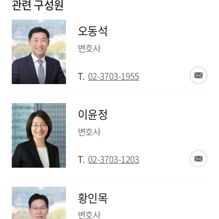
관련 구성원
오동석
변호사
T.
02-3703-1955
이윤정
변호사
T.
02-3703-1203
황인목
변호사