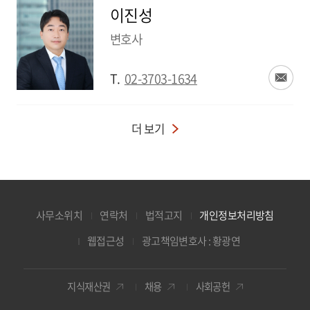
이진성
변호사
T.
02-3703-1634
더 보기
사무소위치
연락처
법적고지
개인정보처리방침
웹접근성
광고책임변호사 : 황광연
지식재산권
채용
사회공헌