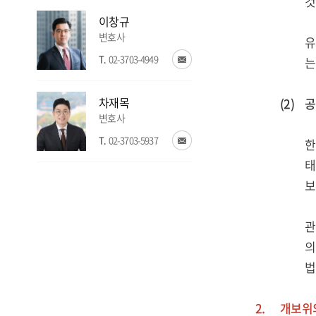
것
이창규
변호사
유
T.
02-3703-4949
는
차재목
(2)
공
변호사
T.
02-3703-5937
한
태
보
관
의
법
2.
개보위의