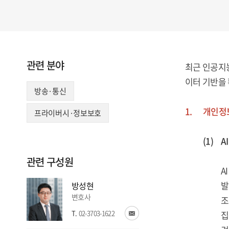
관련 분야
최근 인공지능(
이터 기반을 
방송·통신
1.
개인정보
프라이버시·정보보호
(1)
A
관련 구성원
A
발
방성현
변호사
조
T.
02-3703-1622
집