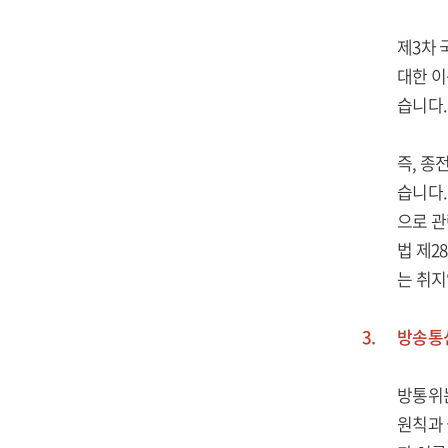
제3차 
대한 이
습니다.
즉, 종
습니다.
으로 관
법 제2
는 취지
3.
방송통신
방통위는
원칙과 