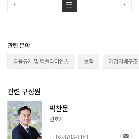
관련 분야
금융규제 및 컴플라이언스
보험
기업지배구조
관련 구성원
박찬문
변호사
T.
02-3703-1183