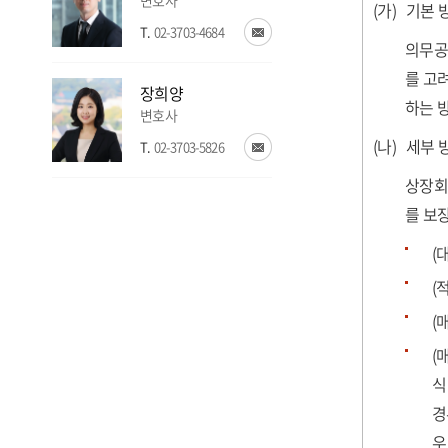
변호사
(가) 기본 
T.
02-3703-4684
의무공
를 고
장희양
하는 
변호사
(나) 세부 
T.
02-3703-5826
상장회
를 보장
(
(
(
(
식
경
우