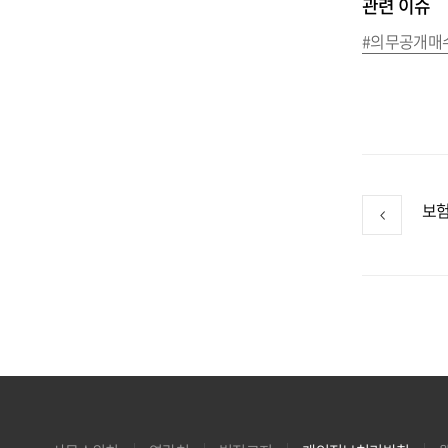
관련 이슈
#의무공개매
보험H