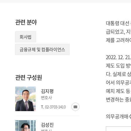
관련 분야
대통령 대선
급되었고, 지
회사법
제를 고려하여
금융규제 및 컴플라이언스
2022. 1
제도 도입 
다. 실제로 
관련 구성원
어서 의무공
예치 제도 등
김지평
변호사
변경하는 중요
T.
02-3703-1410
의무공개매수
김성진