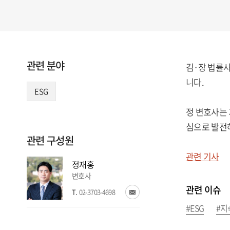
관련 분야
김·장 법률사
니다.
ESG
정 변호사는 
심으로 발전해
관련 구성원
관련 기사
정재홍
변호사
관련 이슈
T.
02-3703-4698
#ESG
#지